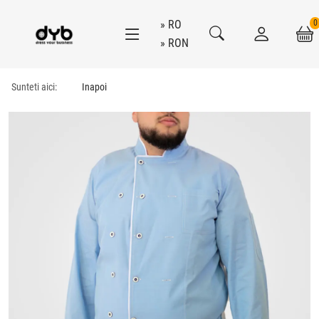
RO
0
RON
Sunteti aici:
Inapoi
1